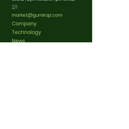
2/1
market@gumirajz.com
Company
Technology
News
Contact
Скринька для отримання
новин
Email
*
Я погоджуюсь на розсилку від Вас
*
Надіслати
Приєднуйтесь до нас в