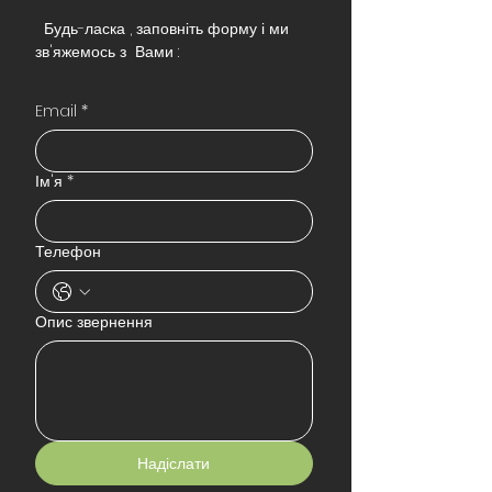
Будь-ласка , заповніть форму і ми
зв'яжемось з Вами :
Email
*
Ім'я
*
Телефон
Опис звернення
Надіслати