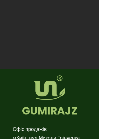
GUMIRAJZ
Офіс продажів:
м.Київ , вул. Миколи Грінченка,