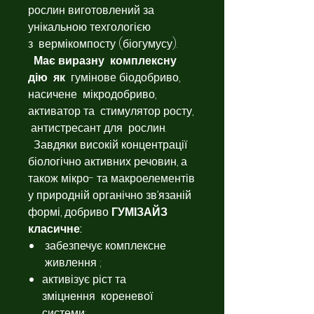
рослин виготовлений за
унікальною техгологією
з вермікомпосту (біогумусу).
Має виразну комплексну
дію як
гумінове біодобриво,
насичене мікродобриво,
активатор та стимулятор росту,
антистресант для рослин.
Завдяки високій концентрації
біологічно активних речовин, а
також мікро- та макроелементів
у природній органічно зв’язаній
формі, добриво
ГУМІЗАЙЗ
класичне:
забезпечує комплексне
живлення ;
активізує ріст та
зміцнення кореневої
системи;