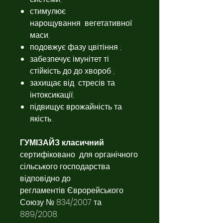
стимулює
нарощування вегетативної
маси;
подовжує фазу цвітіння ;
забезпечує імунітет ті
стійкість до до хвороб ;
захищає від стресів та
інтоксикації;
підвищує врожайність та
якість .
ГУМІЗАЙЗ класичний
сертифіковано для органічного
сільського господарства
відповідно до
регламентів Єврорейського
Союзу № 834/2007 та
889/2008.